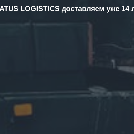
ATUS LOGISTICS доставляем уже 14 
Получите просчет Стоимости За 5 минут