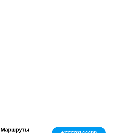
Маршруты
+77770144499