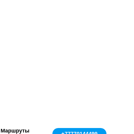
Маршруты
+77770144499