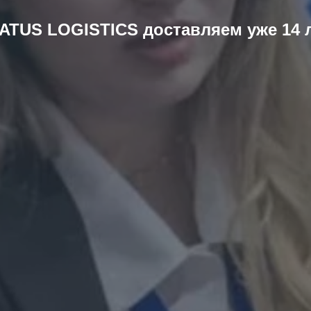
ATUS LOGISTICS доставляем уже 14 
Получите просчет Стоимости За 5 минут