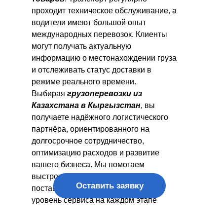
проходит техническое обслуживание, а
водители имеют большой опыт
международных перевозок. Клиенты
могут получать актуальную
информацию о местонахождении груза
и отслеживать статус доставки в
режиме реального времени.
Выбирая
грузоперевозки из
Казахстана в Кыргызстан
, вы
получаете надёжного логистического
партнёра, ориентированного на
долгосрочное сотрудничество,
оптимизацию расходов и развитие
вашего бизнеса. Мы помогаем
выстроить эффективную систему
Оставить заявку
поставок и гарантируем высокий
уровень сервиса на каждом этапе
работы.