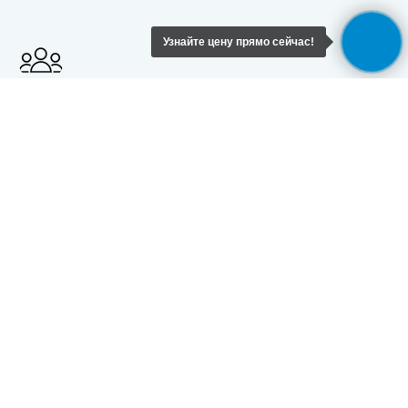
Узнайте цену прямо сейчас!
Опытная команда
Наша команда состоит из опытных специалистов, которые знают все
тонкости логистических процессов и готовы помочь вам.
Забота о клиентах
Мы уделяем особое внимание каждому клиенту и стремимся
обеспечить высокий уровень сервиса на всех этапах перевозки.