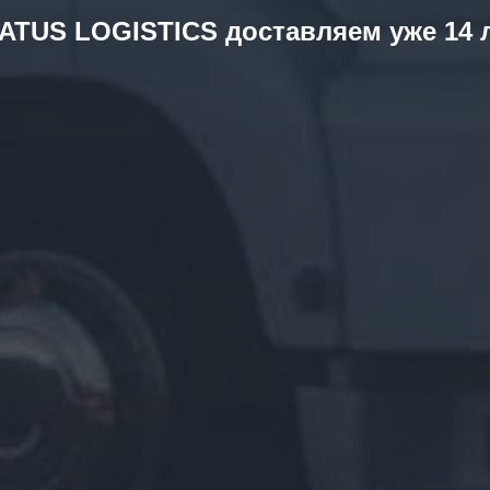
ATUS LOGISTICS доставляем уже 14 
Получите просчет Стоимости За 5 минут