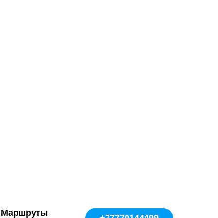
Маршруты
+77770144499